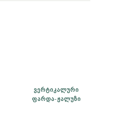
ᲕᲔᲠᲢᲘᲙᲐᲚᲣᲠᲘ
ᲤᲐᲠᲓᲐ-ᲟᲐᲚᲣᲖᲘ