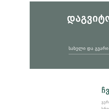
ᲓᲐᲒᲕᲘᲢ
Ჩ
ვერ
სრუ