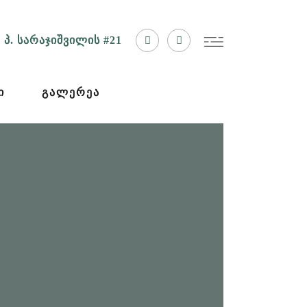
პ. სარაჯიშვილის #21
Ი
ᲒᲐᲚᲔᲠᲔᲐ