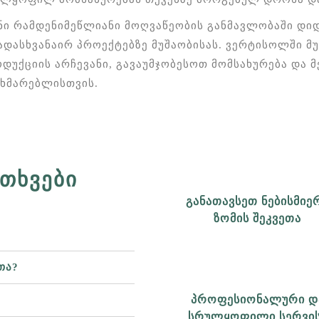
ნი რამდენიმეწლიანი მოღვაწეობის განმავლობაში დ
ადასხვანაირ პროექტებზე მუშაობისას. ვერტისოლში 
დუქციის არჩევანი, გავაუმჯობესოთ მომსახურება და
ხმარებლისთვის.
ᲗᲮᲕᲔᲑᲘ
ᲒᲐᲜᲐᲗᲐᲕᲡᲔᲗ ᲜᲔᲑᲘᲡᲛᲘᲔ
ᲖᲝᲛᲘᲡ ᲨᲔᲙᲕᲔᲗᲐ
თა?
ᲞᲠᲝᲤᲔᲡᲘᲝᲜᲐᲚᲣᲠᲘ Დ
ᲡᲠᲣᲚᲧᲝᲤᲘᲚᲘ ᲡᲔᲠᲕᲘ