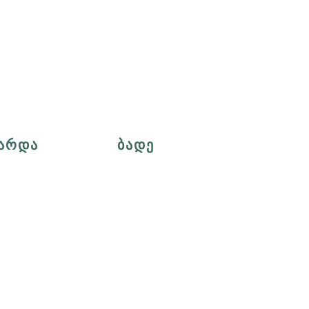
ᲐᲠᲓᲐ
ᲑᲐᲓᲔ