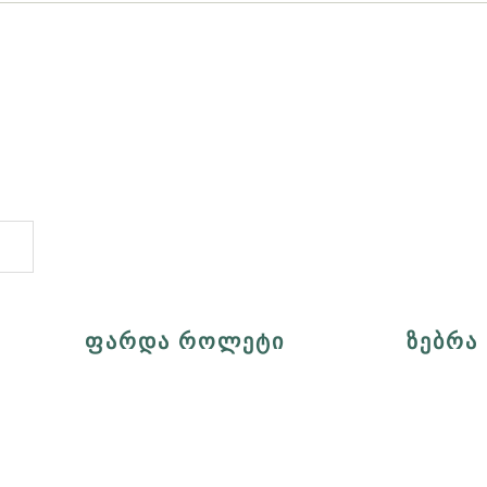
ᲤᲐᲠᲓᲐ ᲠᲝᲚᲔᲢᲘ
ᲖᲔᲑᲠᲐ