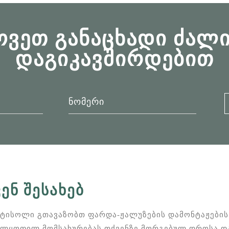
ᲝᲕᲔᲗ ᲒᲐᲜᲐᲪᲮᲐᲓᲘ ᲫᲐᲚᲘ
ᲓᲐᲒᲘᲙᲐᲕᲨᲘᲠᲓᲔᲑᲘᲗ
ᲕᲔᲜ ᲨᲔᲡᲐᲮᲔᲑ
ტისოლი გთავაზობთ ფარდა-ჟალუზების დამონტაჟები
ლყოფილ მომსახურებას თქვენზე მორგებულ დროსა დ