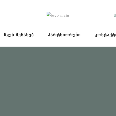
ᲩᲕᲔᲜ ᲨᲔᲡᲐᲮᲔᲑ
ᲞᲐᲠᲢᲜᲘᲝᲠᲔᲑᲘ
ᲙᲝᲜᲢᲐᲥᲢ