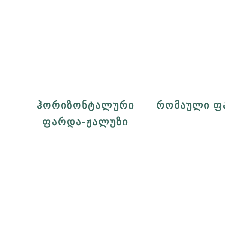
ᲰᲝᲠᲘᲖᲝᲜᲢᲐᲚᲣᲠᲘ
ᲠᲝᲛᲐᲣᲚᲘ Ფ
ᲤᲐᲠᲓᲐ-ᲟᲐᲚᲣᲖᲘ