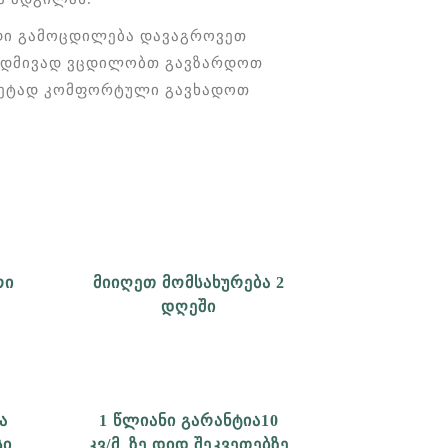
იდი გამოცდილება დავაგროვეთ
მუდმივად ვცდილობთ გავზარდოთ
 მეტად კომფორტული გავხადოთ
ᲠᲘ
ᲛᲘᲘᲦᲔᲗ ᲛᲝᲛᲡᲐᲮᲣᲠᲔᲑᲐ 2
ᲓᲦᲔᲨᲘ
Ა
1 ᲬᲚᲘᲐᲜᲘ ᲒᲐᲠᲐᲜᲢᲘᲐ10
ᲡᲘ
ᲙᲕ/Მ_ᲖᲔ ᲓᲘᲓ ᲨᲔᲙᲕᲔᲗᲔᲑᲖᲔ