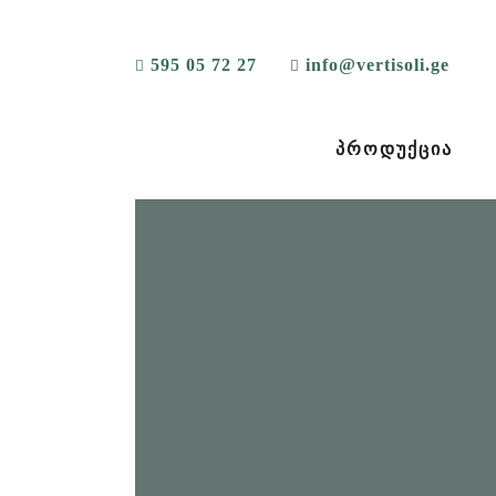
595 05 72 27
info@vertisoli.ge
ᲞᲠᲝᲓᲣᲥᲪᲘᲐ