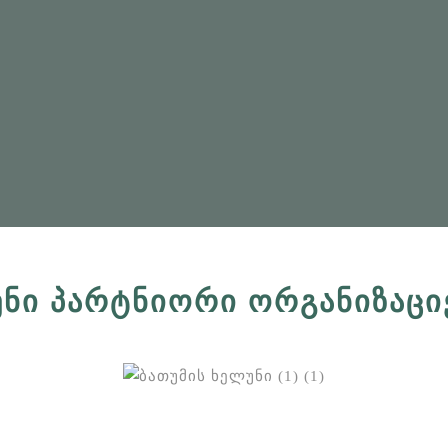
ᲔᲜᲘ ᲞᲐᲠᲢᲜᲘᲝᲠᲘ ᲝᲠᲒᲐᲜᲘᲖᲐᲪᲘ