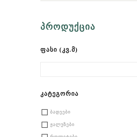
ᲞᲠᲝᲓᲣᲥᲪᲘᲐ
ᲤᲐᲡᲘ (ᲙᲕ.Მ)
ᲙᲐᲢᲔᲒᲝᲠᲘᲐ
ბადეები
ჟალუზები
როლეტები