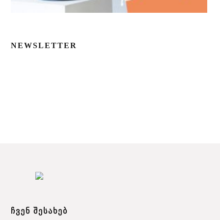
NEWSLETTER
ᲩᲕᲔᲜ ᲨᲔᲡᲐᲮᲔᲑ