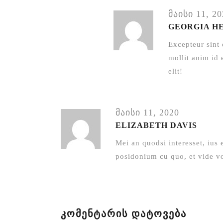
მაისი 11, 20
GEORGIA H
Excepteur sint 
mollit anim id 
elit!
მაისი 11, 2020
ELIZABETH DAVIS
Mei an quodsi interesset, ius 
posidonium cu quo, et vide vo
ᲙᲝᲛᲔᲜᲢᲐᲠᲘᲡ ᲓᲐᲢᲝᲕᲔᲑᲐ