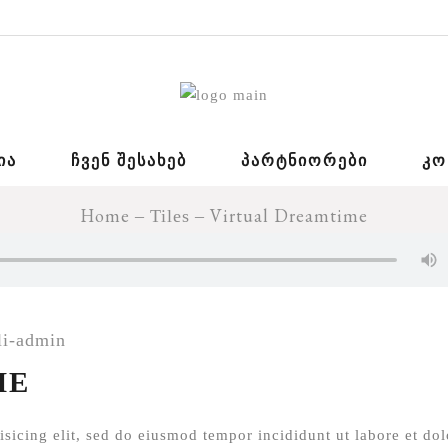
ᲘᲐ
ᲩᲕᲔᲜ ᲨᲔᲡᲐᲮᲔᲑ
ᲞᲐᲠᲢᲜᲘᲝᲠᲔᲑᲘ
ᲙᲝ
Home
Virtual Dreamtime
Tiles
li-admin
ME
sicing elit, sed do eiusmod tempor incididunt ut labore et dol