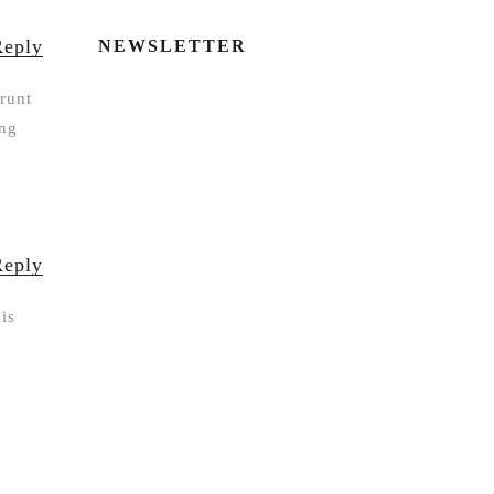
Reply
NEWSLETTER
erunt
ing
Reply
iis