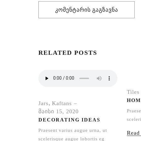
Კომენტარის Გაგზავნა
RELATED POSTS
Tiles
HOM
,
Jars
Kaftans
მაისი 15, 2020
Praese
sceler
DECORATING IDEAS
Praesent varius augue urna, ut
Read
scelerisque augue lobortis eg