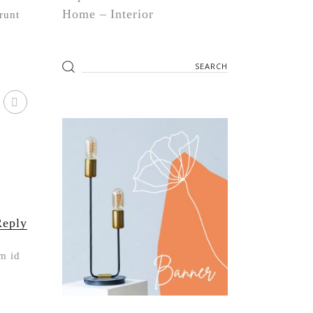
Home
Interior
runt
Reply
im id