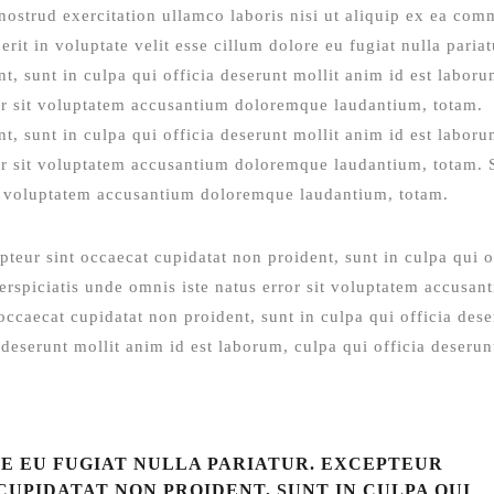
ostrud exercitation ullamco laboris nisi ut aliquip ex ea co
rit in voluptate velit esse cillum dolore eu fugiat nulla pariat
t, sunt in culpa qui officia deserunt mollit anim id est laboru
ror sit voluptatem accusantium doloremque laudantium, totam.
t, sunt in culpa qui officia deserunt mollit anim id est laboru
ror sit voluptatem accusantium doloremque laudantium, totam. 
sit voluptatem accusantium doloremque laudantium, totam.
pteur sint occaecat cupidatat non proident, sunt in culpa qui o
erspiciatis unde omnis iste natus error sit voluptatem accusan
ccaecat cupidatat non proident, sunt in culpa qui officia dese
 deserunt mollit anim id est laborum, culpa qui officia deserun
E EU FUGIAT NULLA PARIATUR. EXCEPTEUR
CUPIDATAT NON PROIDENT, SUNT IN CULPA QUI