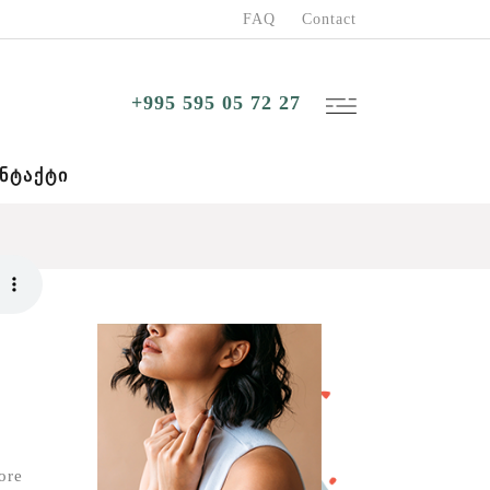
FAQ
Contact
+995 595 05 72 27
ᲜᲢᲐᲥᲢᲘ
ore