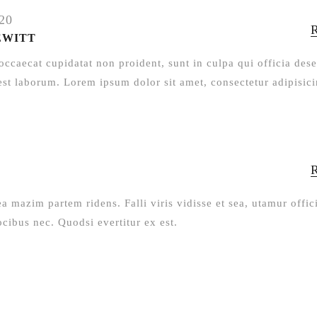
20
EWITT
occaecat cupidatat non proident, sunt in culpa qui officia des
est laborum. Lorem ipsum dolor sit amet, consectetur adipisic
ea mazim partem ridens. Falli viris vidisse et sea, utamur offic
cibus nec. Quodsi evertitur ex est.