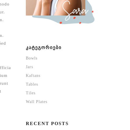
mmodo
ur.
m.
m.
Sed
ᲙᲐᲢᲔᲒᲝᲠᲘᲔᲑᲘ
Bowls
Jars
fficia
tium
Kaftans
runt
Tables
t
Tiles
Wall Plates
RECENT POSTS