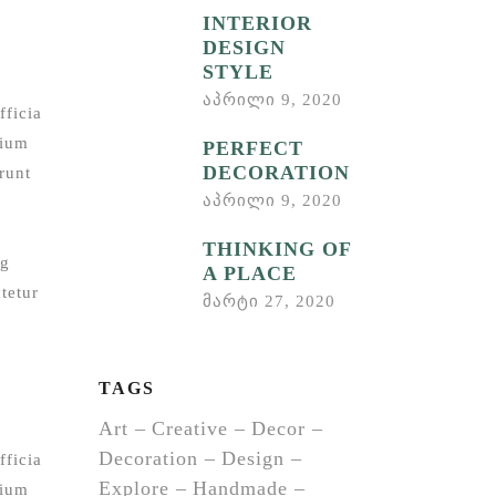
INTERIOR
DESIGN
STYLE
აპრილი 9, 2020
fficia
tium
PERFECT
DECORATION
runt
აპრილი 9, 2020
THINKING OF
ng
A PLACE
tetur
მარტი 27, 2020
TAGS
Art
Creative
Decor
Decoration
Design
fficia
Explore
Handmade
tium